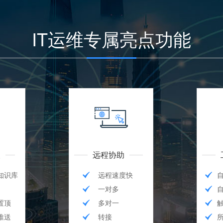
IT运维专属亮点功能
人
远程协助
知识库
远程速度快
一对多
置顶
多对一
推送
转接