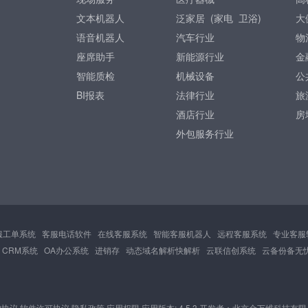
文本机器人
泛家居 (
家电
卫浴
)
大
语音机器人
汽车行业
物
座席助手
新能源行业
金
智能质检
机械设备
公
BI报表
法律行业
旅
酒店行业
房
外包服务行业
服工单系统
客服电话软件
在线客服系统
智能客服机器人
远程客服系统
专业客服
CRM系统
OA办公系统
进销存
动态域名解析快解析
云联信创系统
云备份备无
户协议
软件许可协议
隐私政策
应用权限
应用版本: 4.5.3 开发者：北京金万维科技有