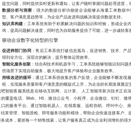
提交问题，同时提供实时更新和通知，让客户随时掌握问题处理进度，
数据分析与洞察
：强大的数据分析功能使企业能够从海量工单数据中
型、客户满意度趋势等，为企业产品改进和战略决策提供数据支持。
知识库构建
：工单系统有助于积累解决问题的知识和经验，形成企业
询，提高问题解决速度，同时也为自助服务提供了可能，进一步减轻客
、驱动企业数字化转型的引擎
促进跨部门协同
：售后工单系统打破信息孤岛，促进销售、技术、产
得到全方位、深层次的解决，提升整体运营效率。
智能化服务创新
：结合AI技术和机器学习，工单系统能够智能识别问题
些场景下实现自助服务，极大地提升客户体验和企业服务效率。
持续改进的循环
：通过工单系统收集的客户反馈，企业能够不断发现
程，实现服务质量和客户满意度的螺旋式上升，为企业的长期发展奠定
我吧智能客服系统是在移动互联网、云计算、 人工智能等新兴技术正在
造的覆盖电话、Web、H5、微信公众号、小程序、企业微信、钉钉、微博
入口的服务平台。通过智能机器人、在线客服、远程协助、呼叫中心、
、结算管理、智能质检、BI等服务功能和模块，帮助企业快速连接客户、
服务成本，紧抓每一个销售线索，让客户服务真正成为企业利润增长的强