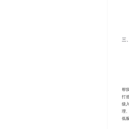
三
帮
打
级
理
低