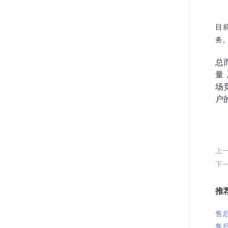
目
务
总
量
场
户
上
下
推
售后
售后