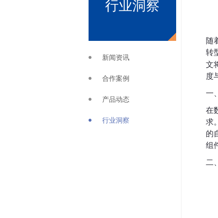
行业洞察
随
转
新闻资讯
文
度
合作案例
一
产品动态
在
行业洞察
求
的
组
二