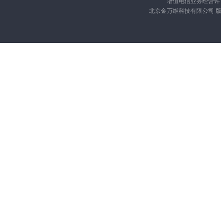
增值电信业务经营许可证
北京金万维科技有限公司 版权所有 Cop