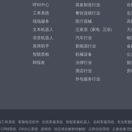
呼叫中心
装备制造行业
在
工单系统
餐饮连锁行业
生
现场服务
医疗器械
高
文本机器人
泛家居 (
家电
卫浴
)
大
语音机器人
汽车行业
物
座席助手
新能源行业
金
智能质检
机械设备
公
BI报表
法律行业
旅
酒店行业
房
外包服务行业
服工单系统
客服电话软件
在线客服系统
智能客服机器人
远程客服系统
专业客服
CRM系统
OA办公系统
进销存
动态域名解析快解析
云联信创系统
云备份备无