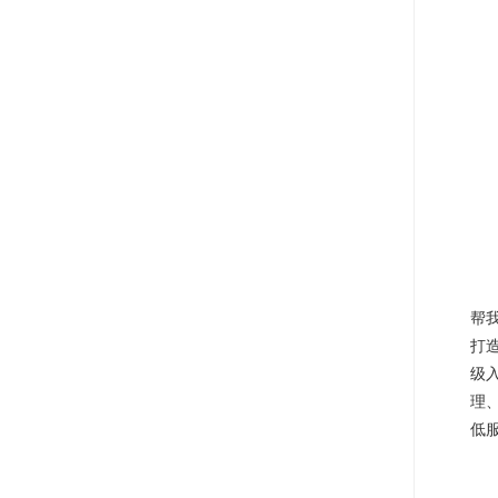
帮
打
级
理
低