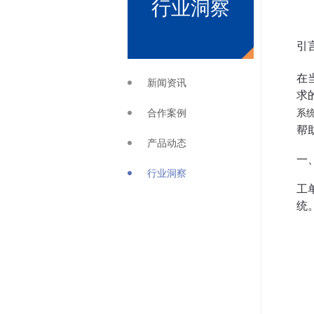
行业洞察
引
在
新闻资讯
求
合作案例
系
帮
产品动态
一
行业洞察
工
统