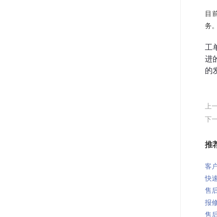
目
务
工
进
的
上
下
推
客户
快速
售后
报修
售后